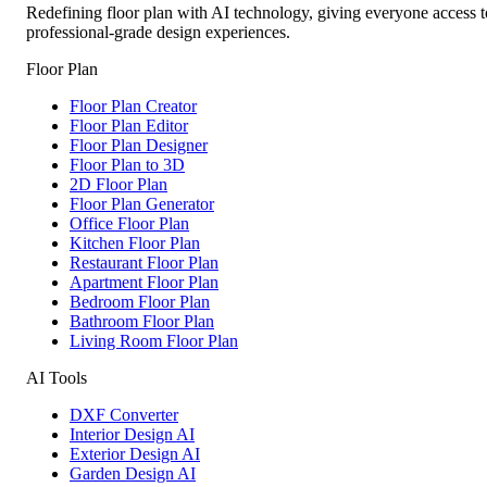
Redefining floor plan with AI technology, giving everyone access t
professional-grade design experiences.
Floor Plan
Floor Plan Creator
Floor Plan Editor
Floor Plan Designer
Floor Plan to 3D
2D Floor Plan
Floor Plan Generator
Office Floor Plan
Kitchen Floor Plan
Restaurant Floor Plan
Apartment Floor Plan
Bedroom Floor Plan
Bathroom Floor Plan
Living Room Floor Plan
AI Tools
DXF Converter
Interior Design AI
Exterior Design AI
Garden Design AI