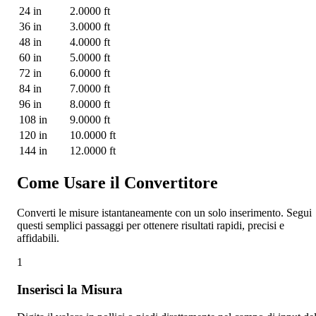
24 in
2.0000 ft
36 in
3.0000 ft
48 in
4.0000 ft
60 in
5.0000 ft
72 in
6.0000 ft
84 in
7.0000 ft
96 in
8.0000 ft
108 in
9.0000 ft
120 in
10.0000 ft
144 in
12.0000 ft
Come Usare il Convertitore
Converti le misure istantaneamente con un solo inserimento. Segui
questi semplici passaggi per ottenere risultati rapidi, precisi e
affidabili.
1
Inserisci la Misura